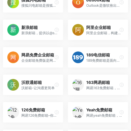
搜狐闪电邮箱是搜狐公司推出的免费邮箱服务​（含免费版、VIP版及企业邮箱），主打“闪电速度”与多功能集成，服务于个人及中小企业用户。作为国内主流邮箱之一，其优势在于快速收发、多账户管理及积分奖励体系，但近年因安全事件引发争议。
Outlook是微软推出的综合性电子邮件服务平台，前身为Hotmail（1996年创立），2013年升级为Outlook.com并整合至微软生态系统。它不仅是邮件工具，更集成了日历、任务管理、联系人及办公协作功能，支持多平台（Web/Windows/macOS/iOS/Android），覆盖全球用户，尤其适合个人与企业高效沟通。
新浪邮箱
阿里企业邮箱
新浪邮箱，提供以@sina.com和@sina.cn为后缀的免费邮箱。2G超大附件和50M普通附件，容量5G至无限大，整合新浪微博应用，支持客户端收发，更加安全，更少垃圾邮件。
阿里企业邮箱，构建在阿里云飞天平台上的企业邮箱，低至600元即可开通。行业领先的企业邮箱，3分钟开启。
网易免费企业邮箱
189电信邮箱
企业邮箱免费版是网易为企业提供专属域名后缀的免费邮箱,对内提升企业内部协同及管理效率,对外提升企业专业商务形象,助力企业快速发展。收发稳定,安全无忧,立即免费注册。
189免费邮箱是面向所有互联网用户的新型工作和商务邮箱，覆盖Web、Wap、 Pad、iOS、Android等多个终端，满足用户随时随地处理邮件需要。189邮箱提倡“简单”理念，产品功能、体验结合“简单”理念，让用户享受高效工作、轻松生活。
沃联通邮箱
163网易邮箱
沃邮箱-让沟通更简单
网易163免费邮箱，你的专业电子邮局，注册用户数超10亿，专业稳定安全。网易邮箱官方App“邮箱大师”帮您高效处理邮件，支持所有邮箱，并可在手机、Windows和Mac上多端协同使用。
126免费邮箱
Yeah免费邮箱
网易126免费邮箱–你的专业电子邮局，超过20年的邮箱运营经验，系统快速稳定安全，支持超大附件和网盘服务。网易邮箱官方App“邮箱大师”帮您高效处理邮件，支持所有邮箱，并可在手机、Windows和Mac上多端协同使用。
网易yeah免费邮箱，你的专业电子邮局。网易出品，超过20年的邮箱运营经验，系统快速稳定，支持超大附件和网盘服务。网易邮箱官方App“邮箱大师”帮您高效处理邮件，支持所有邮箱，并可在手机、Windows和Mac上多端协同使用。