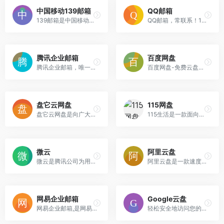
中国移动139邮箱
QQ邮箱
139邮箱是中国移动提供的电子邮件业务，以手机号@139.com作为邮箱地址，来邮短信及时提醒,同时提供WEB、WAP、短彩信、APP等多种方式，随时随地收发邮件
QQ邮箱，常联系！1982年，第一张电脑笑脸诞生今天，人们已经习惯用它来表达心情现在，你也可以在邮件里用:-)来传达一个微笑的表情
腾讯企业邮箱
百度网盘
腾讯企业邮箱，唯一可以在微信中收发邮件的企业邮箱。购买收费版企业邮箱，免费赠送域名。每账号每年100元起，多重优惠折扣，企业邮箱限时免费试用中。
百度网盘-免费云盘丨文件共享软件丨超大容量丨存储安全
盘它云网盘
115网盘
盘它云网盘是向广大用户提供上传空间和技术的信息存储空间服务平台,盘它云盘通过云存储技术为用户提供基础的在线存储等互联网在线服务。
115生活是一款面向个人用户的云服务产品，连续15年为上亿用户提供海量信息化数据的安全存储服务，可实现多端同步与文件快速存取。同时提供智能管理、多维社交、生活服务等功能，是一款安全可靠、高效智能的数字化生活产品
微云
阿里云盘
微云是腾讯公司为用户精心打造的一项智能云服务
阿里云盘是一款速度快的个人网盘
网易企业邮箱
Google云盘
网易企业邮箱,是网易推出的获得国际化标准安全证书的企业电子邮箱系统,拥有专业反垃圾技术,极速稳定收发,全球畅邮。28年邮箱运营经验,1500人专业技术服务团队,超100万家企业信赖,立即注册申请试用。
轻松安全地访问您的所有内容